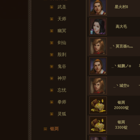
武圣
星火村8
天师
高大毛
幽冥
剑仙
_丶莫言殇o灬
殷刹
鬼谷
_丶鲲鹏ノo
神羿
_丶城空o
忘忧
拳师
银两
20000锭 
灵狐
银两
3300锭 
银两