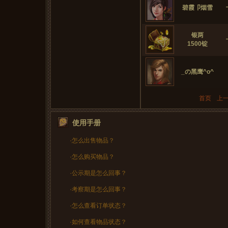
碧霞卩烟雪
银两
1500锭 
_の黑鹰^o^
首页
上
使用手册
·怎么出售物品？
·怎么购买物品？
·公示期是怎么回事？
·考察期是怎么回事？
·怎么查看订单状态？
·如何查看物品状态？